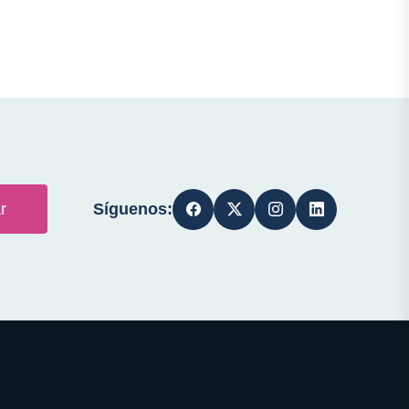
Síguenos:
r