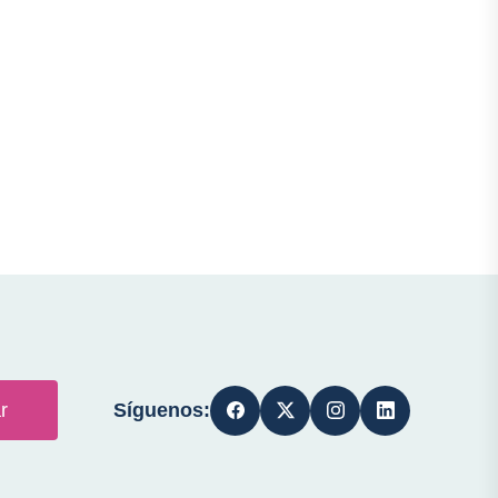
Síguenos:
r