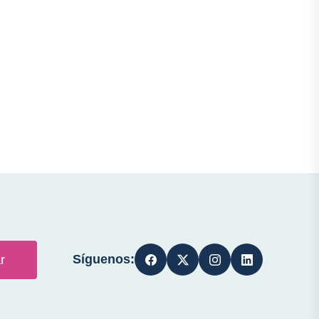
Síguenos:
r