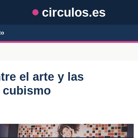
circulos.es
to
re el arte y las
l cubismo