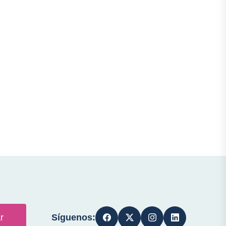
Síguenos:
r