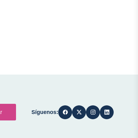
Síguenos:
r