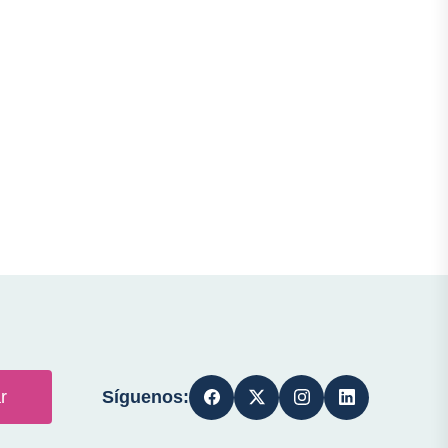
Síguenos:
r