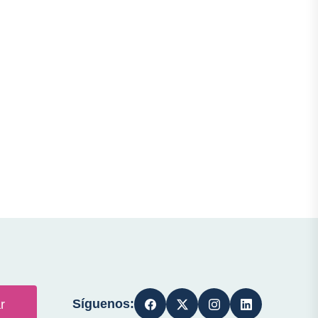
Síguenos:
r